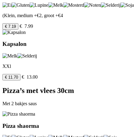
(Klein, medium +€2, groot +€4
€ 7.99
€ 7.19
Kapsalon
XXl
€ 13.00
€ 11.70
Pizza’s met vlees 30cm
Met 2 bakjes saus
Pizza shaorma