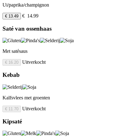
Ui/paprika/champignon
€ 14.99
€ 13.49
Saté van ossenhaas
Met satésaus
Uitverkocht
€ 16.20
Kebab
Kalfsvlees met groenten
Uitverkocht
€ 11.70
Kipsaté